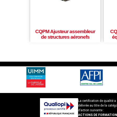
CQPM Ajusteur assembleur
CQ
de structures aéronefs
éq
La certification de qualité a 
délivrée au titre de la catégo
d’action suivante :
ACTIONS DE FORMATIO