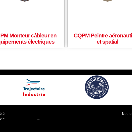
PM Monteur câbleur en
CQPM Peintre aéronaut
uipements électriques
et spatial
été
Nos s
rie
–
–
N