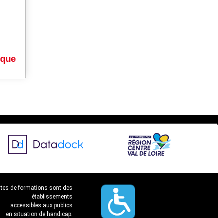
ique
ites de formations sont des
établissements
accessibles aux publics
en situation de handicap.